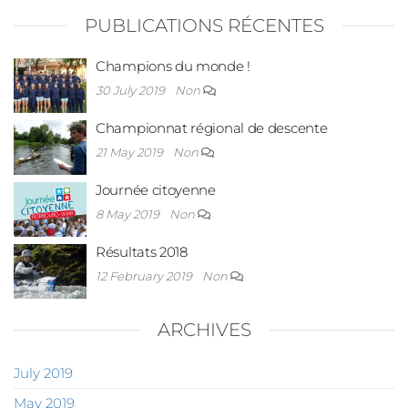
PUBLICATIONS RÉCENTES
Champions du monde !
30 July 2019
Non
Championnat régional de descente
21 May 2019
Non
Journée citoyenne
8 May 2019
Non
Résultats 2018
12 February 2019
Non
ARCHIVES
July 2019
May 2019