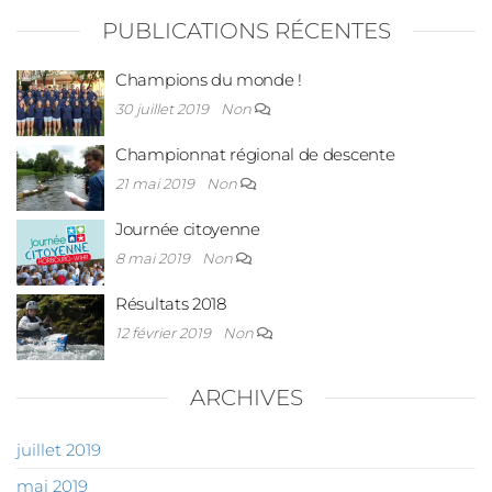
PUBLICATIONS RÉCENTES
Champions du monde !
30 juillet 2019
Non
Championnat régional de descente
21 mai 2019
Non
Journée citoyenne
8 mai 2019
Non
Résultats 2018
12 février 2019
Non
ARCHIVES
juillet 2019
mai 2019