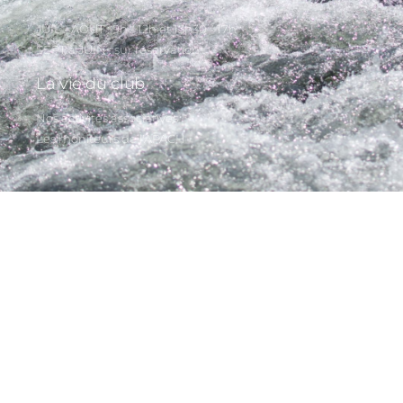
JUIL - AOÛT : 9h - 12h et 13h30 - 17h
SEPT à JUIN : sur réservation
La vie du club
Nos activités associatives
Les moniteurs de l'APACH