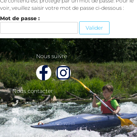
Ce contenu est protégé par un mot de passe. Pour le
voir, veuillez saisir votre mot de passe ci-dessous :
Mot de passe :
Nous suivre
Nous contacter
+33 (0)3 89 23 58 39
apach@apach.eu
1 rue de l’abattoir
68180 HORBOURG-WIHR
Horaires d'ouverture